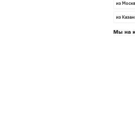
из Моск
из Казан
Мы на к