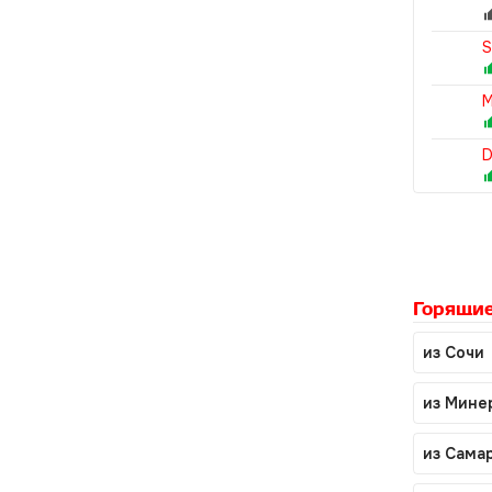
S
M
D
Горящие
из Сочи
из Мине
из Сама