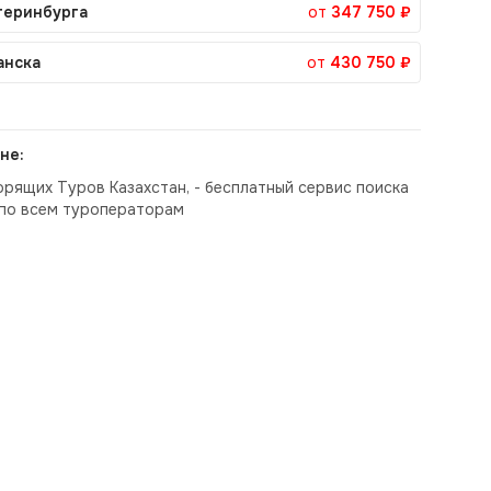
теринбурга
от
347 750 ₽
анска
от
430 750 ₽
не:
орящих Туров Казахстан, - бесплатный сервис поиска
по всем туроператорам