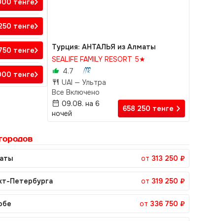
000
тенге
 250
тенге
Турция: АНТАЛЬЯ из Алматы
 750
тенге
SEALIFE FAMILY RESORT 5★
4.7
 000
тенге
UAI —
Ультра
Все Включено
09.08. на 6
658 250
тенге
ночей
городов
маты
от
313 250 ₽
кт-Петербурга
от
319 250 ₽
обе
от
336 750 ₽