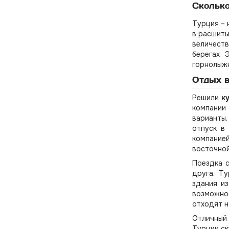
Сколько
Турция – 
в расшиты
величеств
берегах 
горнолыжн
Отдых в
Решили
к
компании
варианты.
отпуск в
компание
восточно
Поездка 
друга. Т
здания из
возможнос
отходят н
Отличный
Турции ск