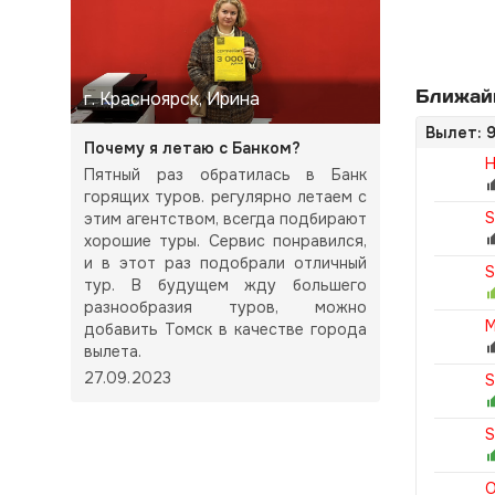
Ближайш
г. Красноярск, Ирина
Вылет: 9
Почему я летаю с Банком?
H
Пятный раз обратилась в Банк
горящих туров. регулярно летаем с
S
этим агентством, всегда подбирают
хорошие туры. Сервис понравился,
и в этот раз подобрали отличный
S
тур. В будущем жду большего
разнообразия туров, можно
M
добавить Томск в качестве города
вылета.
27.09.2023
S
S
O