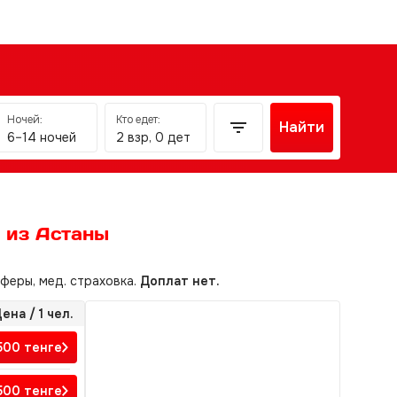
Ночей:
Кто едет:
Найти
6–14 ночей
2 взр, 0 дет
 из Астаны
сферы, мед. страховка.
Доплат нет.
ена / 1 чел.
500
тенге
 500
тенге