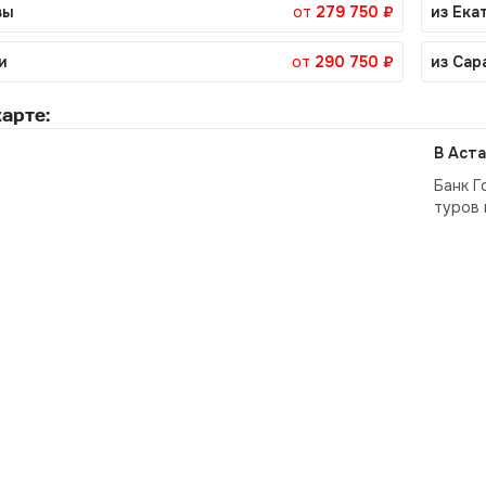
вы
от
279 750 ₽
из Ека
и
от
290 750 ₽
из Сар
арте:
В Аста
Банк Г
туров 