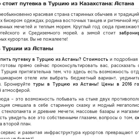
 стоит путевка в Турцию из Казахстана: Астана
необыкновенно красивая страна старинных обычаев и традиций
х бисером одеждах, родина восточных танцев и ритмичной муз
енных мечетей и теплым морем. Круглый год сюда приезжают
Эгейского и Средиземного морей, а зимой стоит
заброни
ых курортах. Вы не пожалеете!
 Турции из Астаны
упить путевку в Турцию из Астаны? Стоимость
и подробная 
 готовы прямо сейчас проконсультировать вас, рассказать 
 Турция притягательна тем, что здесь есть возможность отд
 шикарном отеле или выбрать бюджетный вариант, уединит
й. Бронируйте
туры в Турцию из Астаны! Цены в 2016 г
й атмосферой.
сюда – это возможность побывать на стыке двух противопол
урция смешала в себе старинную сказку и модный мегаполис
 стеклопакета и древние мечети, массовые базары и магази
ть увидеть все это собственными глазами, вопросы о том,
с
а второй план.
 сервис и развитая инфраструктура курортов превращают от
учно не бывает!