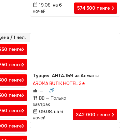
19.08. на 6
574 500
тенге
ночей
ена / 1 чел.
250
тенге
 750
тенге
Турция: АНТАЛЬЯ из Алматы
 500
тенге
AROMA BUTIK HOTEL 3★
—
500
тенге
BB —
Только
завтрак
750
тенге
09.08. на 6
342 000
тенге
ночей
000
тенге