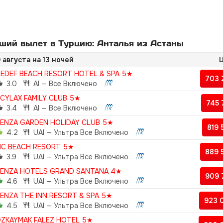
ий вылет в Турцию: Анталья из Астаны
 августа на 13 ночей
Ц
EDEF BEACH RESORT HOTEL & SPA 5★
703 
3.0
AI — Все Включено
CYLAX FAMILY CLUB 5★
745
3.4
AI — Все Включено
ENZA GARDEN HOLIDAY CLUB 5★
819
4.2
UAI — Ультра Все Включено
C BEACH RESORT 5★
889 
3.9
UAI — Ультра Все Включено
ENZA HOTELS GRAND SANTANA 4★
909 
4.6
UAI — Ультра Все Включено
ENZA THE INN RESORT & SPA 5★
923 
4.5
UAI — Ультра Все Включено
ZKAYMAK FALEZ HOTEL 5★