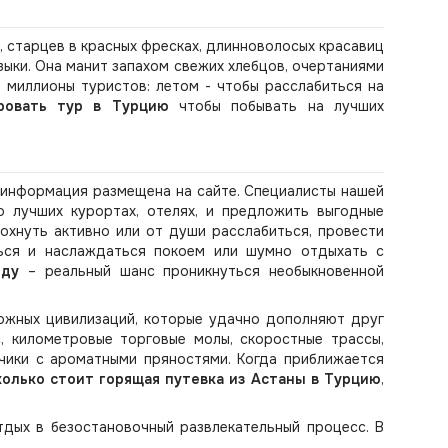
, старцев в красных фресках, длинноволосых красавиц
ыки. Она манит запахом свежих хлебцов, очертаниями
 миллионы туристов: летом - чтобы расслабиться на
ровать тур в Турцию
чтобы побывать на лучших
информация размещена на сайте. Специалисты нашей
о лучших курортах, отелях, и предложить выгодные
охнуть активно или от души расслабиться, провести
ься и наслаждаться покоем или шумно отдыхать с
оду
– реальный шанс проникнуться необыкновенной
ожных цивилизаций, которые удачно дополняют друг
, километровые торговые молы, скоростные трассы,
нчики с ароматными пряностями. Когда приближается
колько стоит горящая путевка из Астаны в Турцию
,
дых в безостановочный развлекательный процесс. В