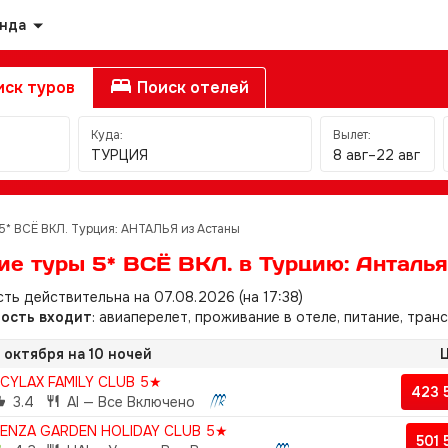
анда
ск туров
Поиск отелей
Куда:
Вылет:
ТУРЦИЯ
8 авг–22 авг
5* ВСЁ ВКЛ. Турция: АНТАЛЬЯ из Астаны
ие туры 5* ВСЁ ВКЛ. в Турцию: Анталья
ть действительна на 07.08.2026 (на 17:38)
мость входит
: авиаперелет, проживание в отеле, питание, тран
 октября на 10 ночей
Ц
CYLAX FAMILY CLUB 5★
423 
3.4
AI — Все Включено
ENZA GARDEN HOLIDAY CLUB 5★
501