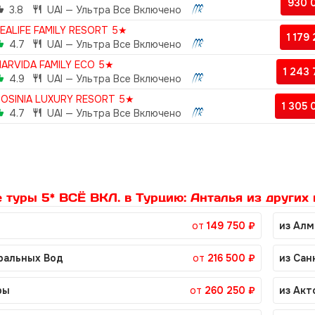
930 
3.8
UAI — Ультра Все Включено
EALIFE FAMILY RESORT 5★
1 179
4.7
UAI — Ультра Все Включено
ARVIDA FAMILY ECO 5★
1 243
4.9
UAI — Ультра Все Включено
OSINIA LUXURY RESORT 5★
1 305
4.7
UAI — Ультра Все Включено
 туры 5* ВСЁ ВКЛ. в Турцию: Анталья из других 
от
149 750 ₽
из Ал
ральных Вод
от
216 500 ₽
из Сан
ры
от
260 250 ₽
из Акт