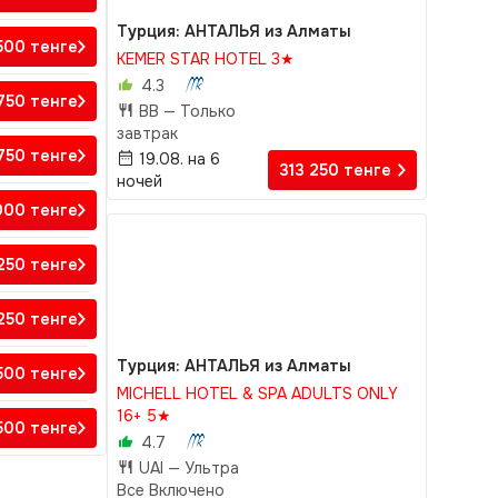
Турция: АНТАЛЬЯ из Алматы
500
тенге
KEMER STAR HOTEL 3★
4.3
 750
тенге
BB —
Только
завтрак
 750
тенге
19.08. на 6
313 250
тенге
ночей
 000
тенге
 250
тенге
 250
тенге
Турция: АНТАЛЬЯ из Алматы
500
тенге
MICHELL HOTEL & SPA ADULTS ONLY
16+ 5★
500
тенге
4.7
UAI —
Ультра
Все Включено