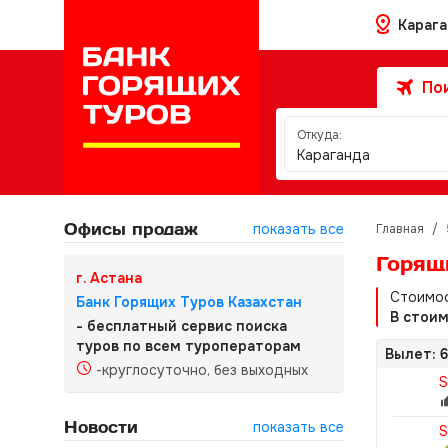
Караг
Пои
Откуда:
Караганда
Офисы продаж
показать все
Главная
/
Горящ
г. Астана
Стоимос
Банк Горящих Туров Казахстан
В стои
- бесплатный сервис поиска
туров по всем туроператорам
Вылет: 6
-круглосуточно, без выходных
S
Новости
показать все
S