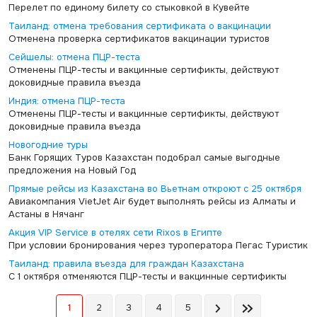
Перелет по единому билету со стыковкой в Кувейте
Таиланд: отмена требования сертификата о вакцинации
Отменена проверка сертификатов вакцинации туристов
Сейшелы: отмена ПЦР-теста
Отменены ПЦР-тесты и вакцинные сертификты, действуют
доковидные правила въезда
Индия: отмена ПЦР-теста
Отменены ПЦР-тесты и вакцинные сертификты, действуют
доковидные правила въезда
Новогодние туры
Банк Горящих Туров Казахстан подобрал самые выгодные
предложения на Новый Год
Прямые рейсы из Казахстана во Вьетнам откроют с 25 октября
Авиакомпания VietJet Air будет выполнять рейсы из Алматы и
Астаны в Нячанг
Акция VIP Service в отелях сети Rixos в Египте
При условии бронирования через туроператора Пегас Туристик
Таиланд: правила въезда для граждан Казахстана
С 1 октября отменяются ПЦР-тесты и вакцинные сертификты
1
2
3
4
5