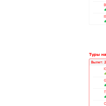
B
I
Туры на
Вылет: 2
I
G
T
O