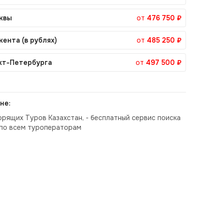
квы
от
476 750 ₽
кента (в рублях)
от
485 250 ₽
кт-Петербурга
от
497 500 ₽
не:
орящих Туров Казахстан, - бесплатный сервис поиска
по всем туроператорам