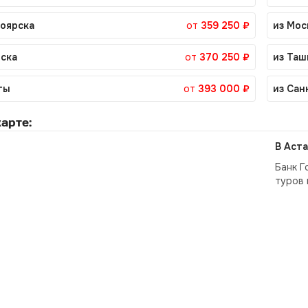
ноярска
от
359 250 ₽
из Мос
тска
от
370 250 ₽
из Таш
ты
от
393 000 ₽
из Сан
арте:
В Аста
Банк Г
туров 