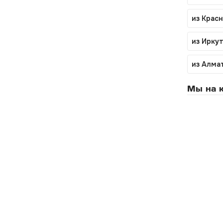
из Крас
из Ирку
из Алма
Мы на к