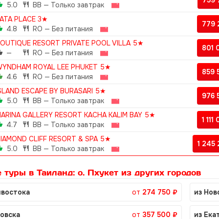
759
5.0
BB — Только завтрак
ATA PLACE 3★
779
4.8
RO — Без питания
OUTIQUE RESORT PRIVATE POOL VILLA 5★
801
—
RO — Без питания
YNDHAM ROYAL LEE PHUKET 5★
859
4.6
RO — Без питания
SLAND ESCAPE BY BURASARI 5★
976
5.0
BB — Только завтрак
ARINA GALLERY RESORT KACHA KALIM BAY 5★
1 111
4.7
BB — Только завтрак
IAMOND CLIFF RESORT & SPA 5★
1 245
5.0
BB — Только завтрак
 туры в Таиланд: о. Пхукет из других городов
ивостока
от
274 750 ₽
из Нов
ровска
от
357 500 ₽
из Ека