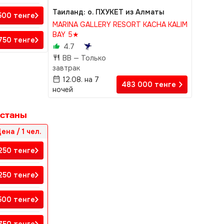
Таиланд: о. ПХУКЕТ из Алматы
 500
тенге
MARINA GALLERY RESORT KACHA KALIM
BAY 5★
750
тенге
4.7
BB —
Только
завтрак
12.08. на 7
483 000
тенге
ночей
Астаны
ена / 1 чел.
 250
тенге
 250
тенге
 500
тенге