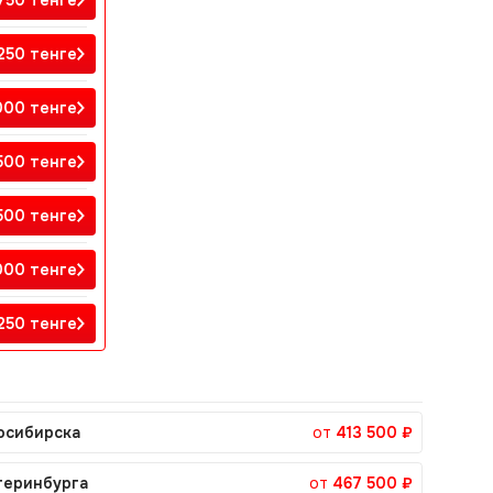
 750
тенге
 250
тенге
 000
тенге
 500
тенге
 500
тенге
 000
тенге
 250
тенге
осибирска
от
413 500 ₽
теринбурга
от
467 500 ₽