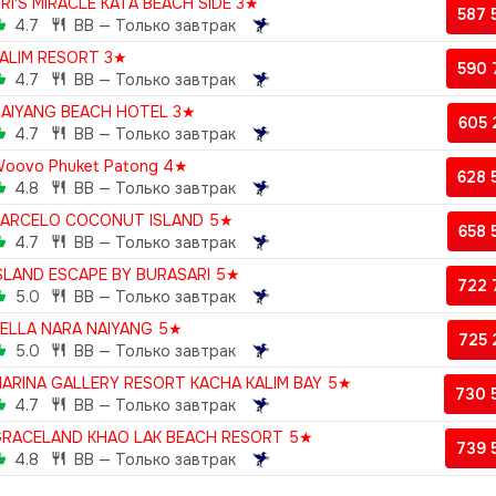
RI'S MIRACLE KATA BEACH SIDE 3★
587
4.7
BB — Только завтрак
ALIM RESORT 3★
590
4.7
BB — Только завтрак
AIYANG BEACH HOTEL 3★
605
4.7
BB — Только завтрак
oovo Phuket Patong 4★
628
4.8
BB — Только завтрак
ARCELO COCONUT ISLAND 5★
658
4.7
BB — Только завтрак
SLAND ESCAPE BY BURASARI 5★
722
5.0
BB — Только завтрак
ELLA NARA NAIYANG 5★
725
5.0
BB — Только завтрак
ARINA GALLERY RESORT KACHA KALIM BAY 5★
730 
4.7
BB — Только завтрак
RACELAND KHAO LAK BEACH RESORT 5★
739 
4.8
BB — Только завтрак