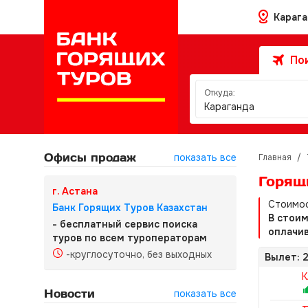
Караг
Пои
Откуда:
Караганда
Офисы продаж
показать все
Главная
/
Горящи
г. Астана
Стоимос
Банк Горящих Туров Казахстан
В стои
- бесплатный сервис поиска
оплачив
туров по всем туроператорам
-круглосуточно, без выходных
Вылет: 2
K
Новости
показать все