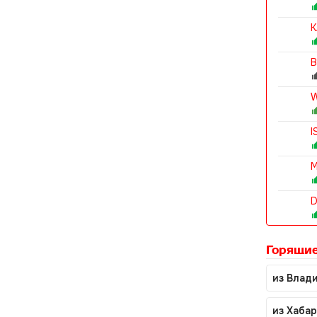
K
B
W
I
M
D
Горящие
из Влад
из Хаба