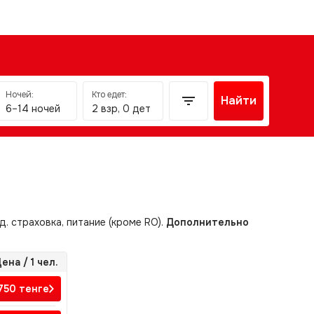
Ночей:
Кто едет:
Найти
6–14 ночей
2 взр, 0 дет
д. страховка, питание (кроме RO).
Дополнительно
ена / 1 чел.
 750
тенге