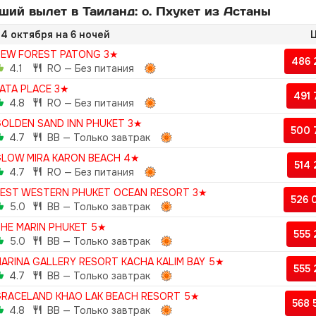
ий вылет в Таиланд: о. Пхукет из Астаны
4 октября на 6 ночей
Ц
EW FOREST PATONG 3★
486
4.1
RO — Без питания
ATA PLACE 3★
491
4.8
RO — Без питания
OLDEN SAND INN PHUKET 3★
500 
4.7
BB — Только завтрак
LOW MIRA KARON BEACH 4★
514
4.7
RO — Без питания
EST WESTERN PHUKET OCEAN RESORT 3★
526 
5.0
BB — Только завтрак
HE MARIN PHUKET 5★
555
5.0
BB — Только завтрак
ARINA GALLERY RESORT KACHA KALIM BAY 5★
555
4.7
BB — Только завтрак
RACELAND KHAO LAK BEACH RESORT 5★
568
4.8
BB — Только завтрак