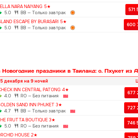
ELLA NARA NAIYANG 5★
571
5.0
BB — Только завтрак
SLAND ESCAPE BY BURASARI 5★
600 
5.0
BB — Только завтрак
 Новогодние праздники в Таиланд: о. Пхукет из 
5 декабря на 9 ночей
Ц
CHECK INN CENTRAL PATONG 4★
677
4.0
RO — Без питания
OLDEN SAND INN PHUKET 3★
727
4.7
BB — Только завтрак
HE FRUTTA BOUTIQUE 3★
746
5.0
RO — Без питания
RCHID HOUSE 2★