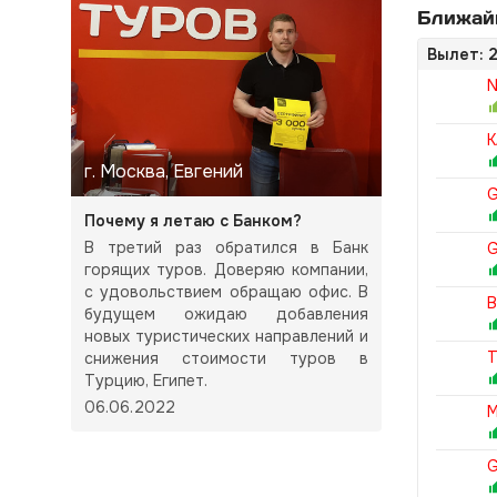
Ближайш
Вылет: 2
N
K
г. Москва, Евгений
G
Почему я летаю с Банком?
В третий раз обратился в Банк
G
горящих туров. Доверяю компании,
с удовольствием обращаю офис. В
B
будущем ожидаю добавления
новых туристических направлений и
T
снижения стоимости туров в
Турцию, Египет.
06.06.2022
M
G