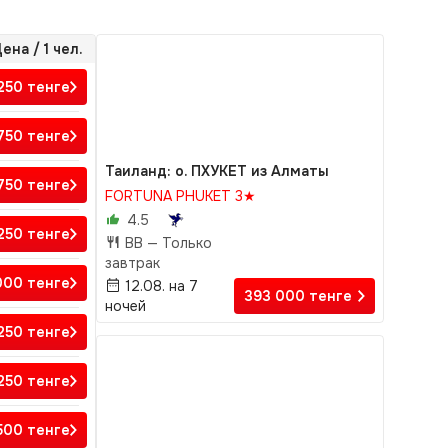
ена / 1 чел.
 250
тенге
 750
тенге
Таиланд: о. ПХУКЕТ из Алматы
750
тенге
FORTUNA PHUKET 3★
4.5
 250
тенге
BB —
Только
завтрак
000
тенге
12.08. на 7
393 000
тенге
ночей
 250
тенге
 250
тенге
 500
тенге