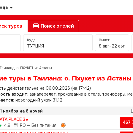
анда
ск туров
Поиск отелей
Куда:
Вылет:
ТУРЦИЯ
8 авг–22 авг
Таиланд: о. ПХУКЕТ из Астаны
е туры в Таиланд: о. Пхукет из Астаны
ть действительна на 06.08.2026 (на 17:42)
мость входит
: авиаперелет, проживание в отеле, трансферы, ме
ается:
новогодний ужин 31.12
1 ноября на 8 ночей
Ц
ATA PLACE 3★
467
4.8
RO — Без питания