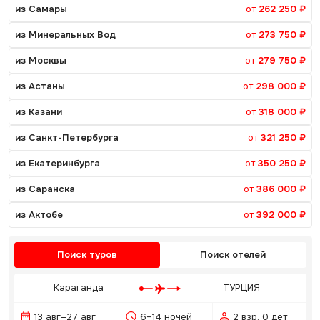
из Самары
от
262 250 ₽
из Минеральных Вод
от
273 750 ₽
из Москвы
от
279 750 ₽
из Астаны
от
298 000 ₽
из Казани
от
318 000 ₽
из Санкт-Петербурга
от
321 250 ₽
из Екатеринбурга
от
350 250 ₽
из Саранска
от
386 000 ₽
из Актобе
от
392 000 ₽
Поиск туров
Поиск отелей
Караганда
ТУРЦИЯ
13 авг–27 авг
6–14 ночей
2 взр, 0 дет