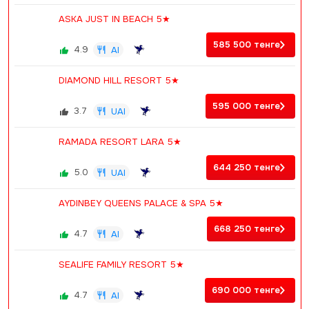
ASKA JUST IN BEACH 5★
585 500
тенге
4.9
AI
DIAMOND HILL RESORT 5★
595 000
тенге
3.7
UAI
RAMADA RESORT LARA 5★
644 250
тенге
5.0
UAI
AYDINBEY QUEENS PALACE & SPA 5★
668 250
тенге
4.7
AI
SEALIFE FAMILY RESORT 5★
690 000
тенге
4.7
AI