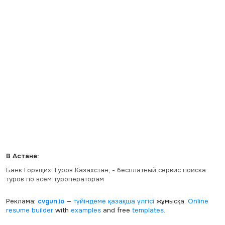
В Астане:
Банк Горящих Туров Казахстан, - бесплатный сервис поиска
туров по всем туроператорам
Реклама:
cvgun.io
—
түйіндеме қазақша
үлгісі
жұмысқа.
Online
resume builder
with
examples
and free
templates
.